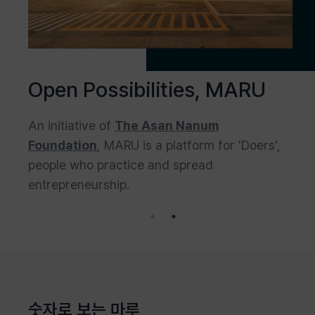
Open Possibilities, MARU
가
 실천
An initiative of
The Asan Nanum
마루
폼입니
Foundation
, MARU is a platform for 'Doers',
하고
people who practice and spread
다.
entrepreneurship.
숫자로 보는 마루