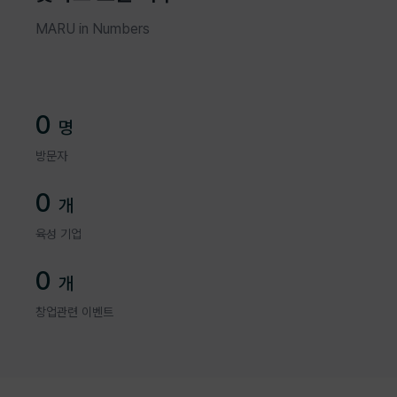
MARU in Numbers
0
명
방문자
0
개
육성 기업
0
개
창업관련 이벤트