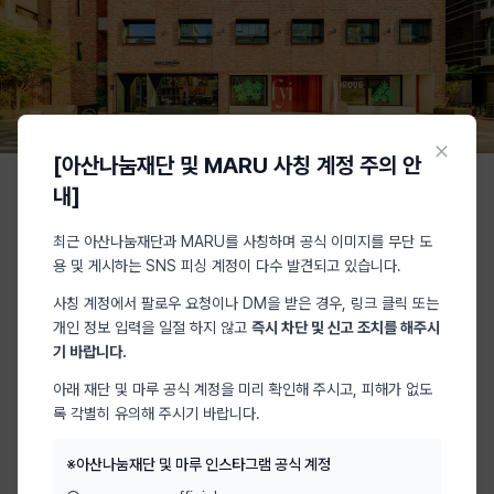
×
[아산나눔재단 및 MARU 사칭 계정 주의 안
내]
최근 아산나눔재단과 MARU를 사칭하며 공식 이미지를 무단 도
용 및 게시하는 SNS 피싱 계정이 다수 발견되고 있습니다.
사칭 계정에서 팔로우 요청이나 DM을 받은 경우, 링크 클릭 또는
마루360은
스타트업의 성장을 360도로 지원하는
개인 정보 입력을 일절 하지 않고
즉시 차단 및 신고 조치를 해주시
공간
입니다. 2배 더 넓어진 공간에서 콘텐츠 크리에이션,
기 바랍니다.
글로벌 네트워킹을 지원하며
물리적 확장을 넘어
아래 재단 및 마루 공식 계정을 미리 확인해 주시고, 피해가 없도
스타트업의 가능성까지 확장
합니다.
록 각별히 유의해 주시기 바랍니다.
※아산나눔재단 및 마루 인스타그램 공식 계정
공간 상세보기